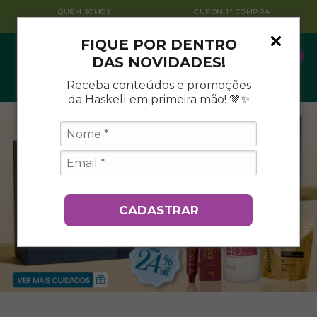
QUEM SOMOS
CUPOM 1ª COMPRA
CONHEÇA A HASKELL
BEMVINDO10
FIQUE POR DENTRO
0
DAS NOVIDADES!
Receba conteúdos e promoções
da Haskell em primeira mão! 💚✨
CADASTRAR