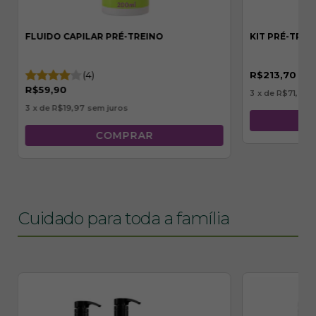
FLUIDO CAPILAR PRÉ-TREINO
KIT PRÉ-TREIN
(4)
R$213,70
R$59,90
3
x de
R$71,23
s
3
x de
R$19,97
sem juros
Cuidado para toda a família