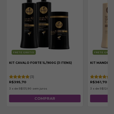
FRETE GRÁTIS
FRETE GRÁTI
KIT CAVALO FORTE 1L/900G (3 ITENS)
KIT MANDIOCA
(3)
(2
R$395,70
R$361,70
3
x de
R$131,90
sem juros
3
x de
R$120,57