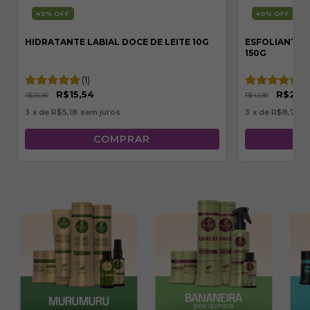
40% OFF
40% OFF
HIDRATANTE LABIAL DOCE DE LEITE 10G
ESFOLIANTE 
150G
(1)
(2
R$15,54
R$26,
R$25,90
R$43,90
3
x de
R$5,18
sem juros
3
x de
R$8,78
s