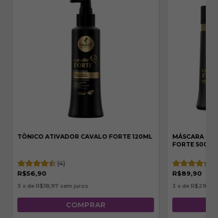
TÔNICO ATIVADOR CAVALO FORTE 120ML
MÁSCARA DE
FORTE 500G
(4)
(1)
R$56,90
R$89,90
3
x de
R$18,97
sem juros
3
x de
R$29,97