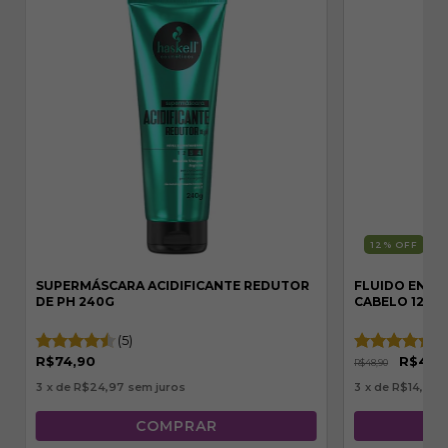
12
% OFF
SUPERMÁSCARA ACIDIFICANTE REDUTOR
FLUIDO ENG
DE PH 240G
CABELO 120M
(5)
(3
R$74,90
R$42,
R$48,90
3
x de
R$24,97
sem juros
3
x de
R$14,33
s