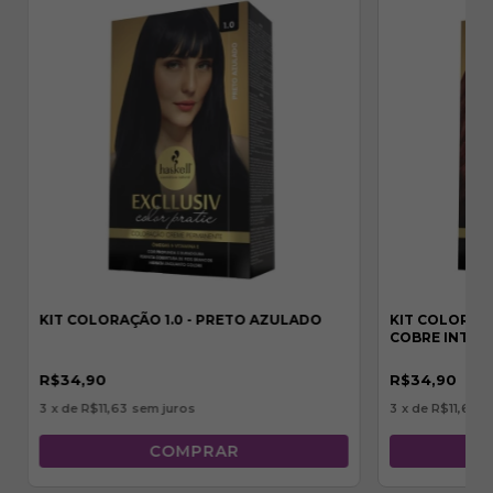
KIT COLORAÇÃO 1.0 - PRETO AZULADO
KIT COLORAÇÃ
COBRE INTEN
R$34,90
R$34,90
3
x de
R$11,63
sem juros
3
x de
R$11,63
s