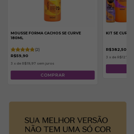
MOUSSE FORMA CACHOS SE CURVE
KIT SE CURVE
180ML
(2)
R$382,50
R$59,90
3
x de
R$127,50
3
x de
R$19,97
sem juros