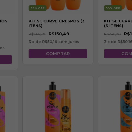
39
% OFF
39
% OFF
HOS
KIT SE CURVE CRESPOS (3
KIT SE CUR
ITENS)
(3 ITENS)
R$150,49
R$1
R$246,70
R$246,70
3
x de
R$50,16
sem juros
3
x de
R$50,1
os