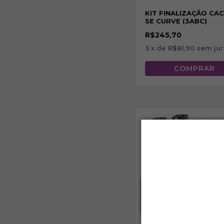
KIT FINALIZAÇÃO CA
SE CURVE (3ABC)
R$245,70
3
x de
R$81,90
sem jur
39
% OFF