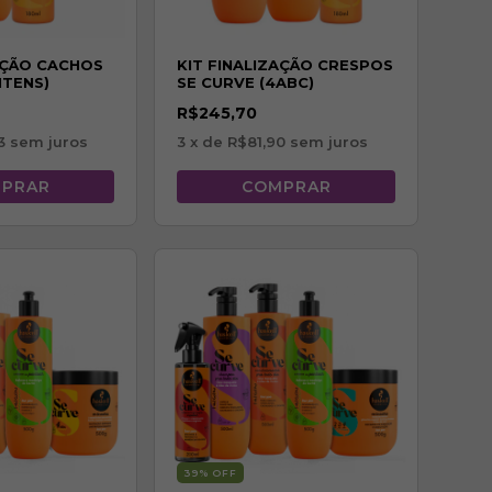
AÇÃO CACHOS
KIT FINALIZAÇÃO CRESPOS
ITENS)
SE CURVE (4ABC)
R$245,70
3
sem juros
3
x de
R$81,90
sem juros
39
% OFF