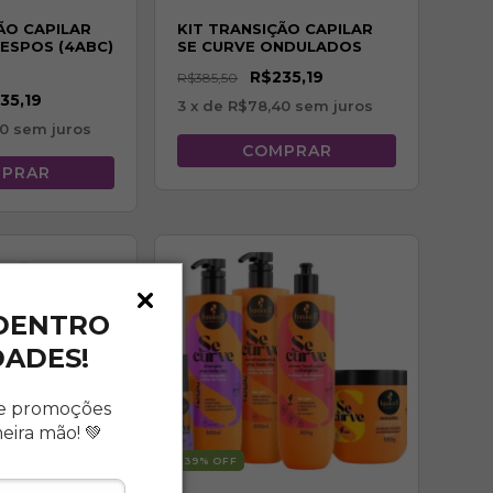
ÃO CAPILAR
KIT TRANSIÇÃO CAPILAR
RESPOS (4ABC)
SE CURVE ONDULADOS
(2ABC)
R$235,19
R$385,50
35,19
3
x de
R$78,40
sem juros
40
sem juros
 DENTRO
DADES!
e promoções
meira mão!
💚
39
% OFF