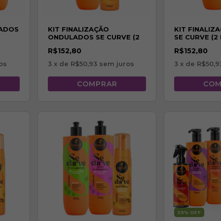
LADOS
KIT FINALIZAÇÃO
KIT FINALIZ
ONDULADOS SE CURVE (2
SE CURVE (2 
ITENS)
R$152,80
R$152,80
os
3
x de
R$50,93
sem juros
3
x de
R$50,9
39
% OFF