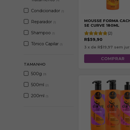
(4)
Condicionador
(1)
MOUSSE FORMA CAC
Reparador
(1)
SE CURVE 180ML
Shampoo
(2)
(1)
R$59,90
Tônico Capilar
(1)
3
x de
R$19,97
sem jur
TAMANHO
500g
(9)
500ml
(2)
200ml
(1)