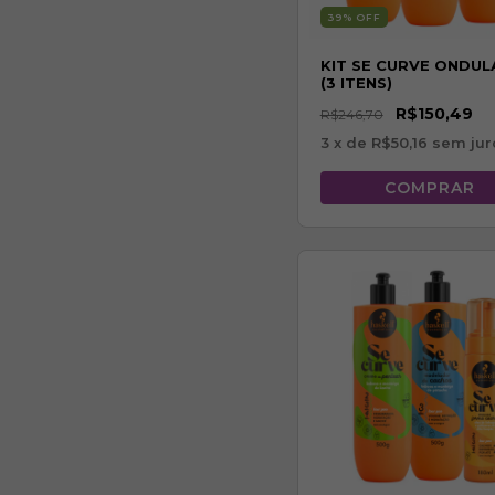
39
% OFF
KIT SE CURVE ONDU
(3 ITENS)
R$150,49
R$246,70
3
x de
R$50,16
sem jur