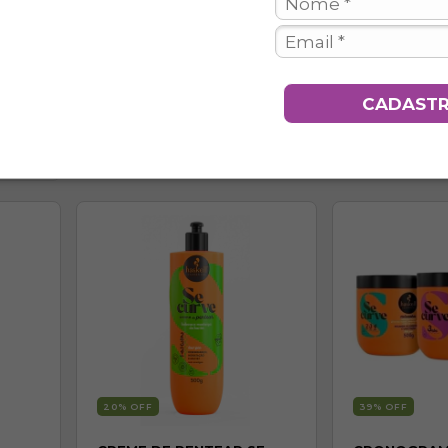
LADOS
KIT TRANSIÇÃO CAPILAR
KIT SE CUR
SE CURVE CACHEADOS
(3ABC)
(3ABC)
R$235,19
R$2
R$385,50
R$382,50
3
x de
R$78,40
sem juros
3
x de
R$77,7
CADAST
ros
20
% OFF
39
% OFF