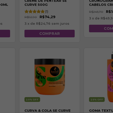
CREME DE PENTEAR SE
CRONOGRAM
00ML
CURVE 500G
CABELOS CR
CACHEADOS 
(1)
R$1
R$245,70
ONDULADOS
R$74,29
R$92,90
3
x de
R$49,
os
3
x de
R$24,76
sem juros
20
% OFF
20
% OFF
CURVA & COLA SE CURVE
GOMA TEXTU