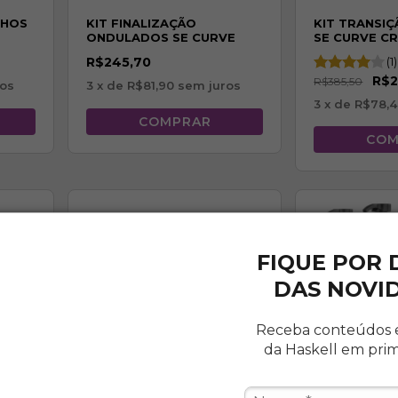
CHOS
KIT FINALIZAÇÃO
KIT TRANSIÇ
ONDULADOS SE CURVE
SE CURVE C
(2ABC)
R$245,70
(1)
R$2
R$385,50
os
3
x de
R$81,90
sem juros
3
x de
R$78,
FIQUE POR
DAS NOVI
Receba conteúdos 
da Haskell em pri
39
% OFF
39
% OFF