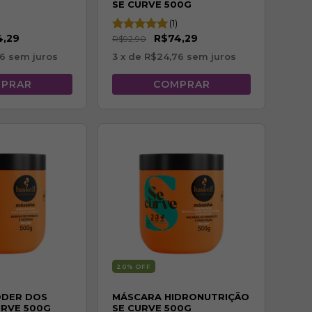
SE CURVE 500G
(1)
4,29
R$74,29
R$92,90
76
sem juros
3
x de
R$24,76
sem juros
20
% OFF
ODER DOS
MÁSCARA HIDRONUTRIÇÃO
URVE 500G
SE CURVE 500G