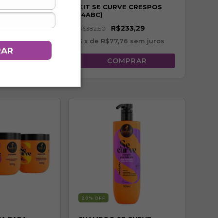
VE CACHEADOS
KIT SE CURVE CRESPOS
(4ABC)
33,29
R$233,29
R$382,50
6
sem juros
3
x de
R$77,76
sem juros
RAR
20
% OFF