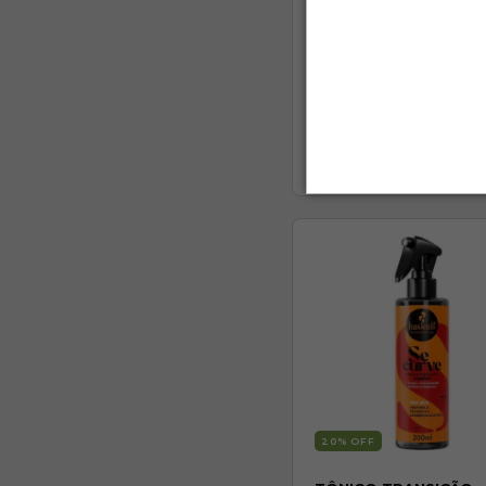
KIT SE CURVE ONDU
(2ABC)
(1)
R$233,29
R$382,50
3
x de
R$77,76
sem ju
20
% OFF