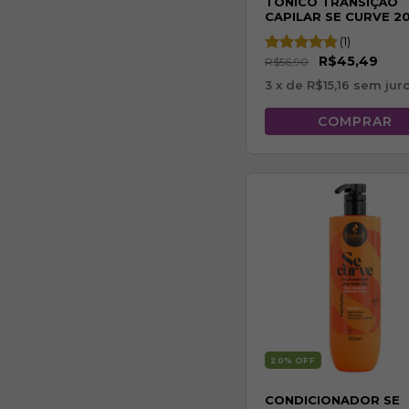
TÔNICO TRANSIÇÃO
CAPILAR SE CURVE 2
(1)
R$45,49
R$56,90
3
x de
R$15,16
sem jur
20
% OFF
CONDICIONADOR SE