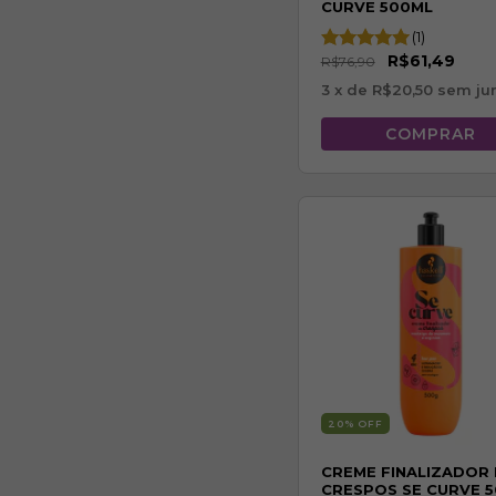
CURVE 500ML
(1)
R$61,49
R$76,90
3
x de
R$20,50
sem ju
20
% OFF
CREME FINALIZADOR
CRESPOS SE CURVE 