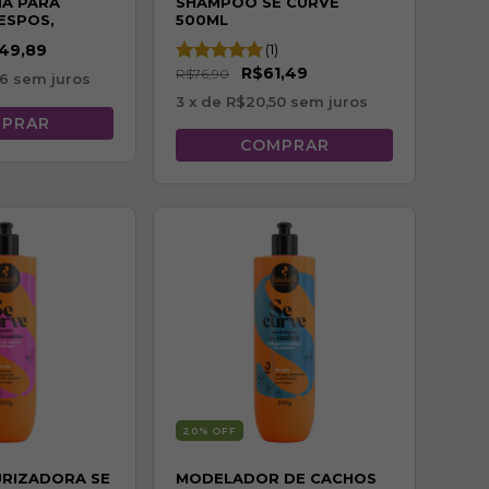
A PARA
SHAMPOO SE CURVE
ESPOS,
500ML
E
49,89
(1)
 500G
R$61,49
R$76,90
96
sem juros
3
x de
R$20,50
sem juros
20
% OFF
RIZADORA SE
MODELADOR DE CACHOS