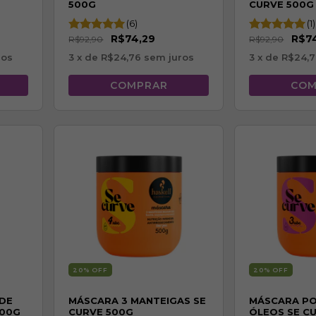
500G
CURVE 500G
(6)
(1)
R$74,29
R$7
R$92,90
R$92,90
ros
3
x de
R$24,76
sem juros
3
x de
R$24,
20
% OFF
20
% OFF
 DE
MÁSCARA 3 MANTEIGAS SE
MÁSCARA P
500G
CURVE 500G
ÓLEOS SE C