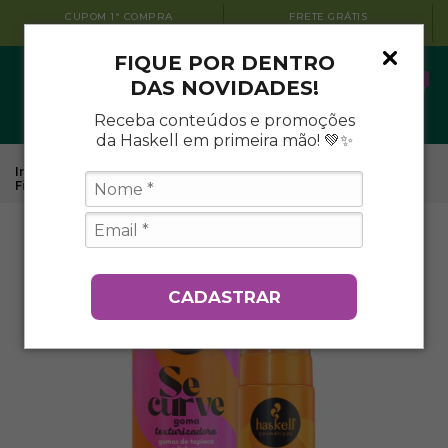
CUPOM 1ª COMPRA
FRETE GRÁTIS
BEMVINDO10
A PARTIR DE R$199
FIQUE POR DENTRO
0
DAS NOVIDADES!
Receba conteúdos e promoções
da Haskell em primeira mão! 💚✨
Início
.
Tratamentos Capilares Haskell
.
Se Curve
.
Kit
Finalização Ondulados Se Curve (2 itens)
CADASTRAR