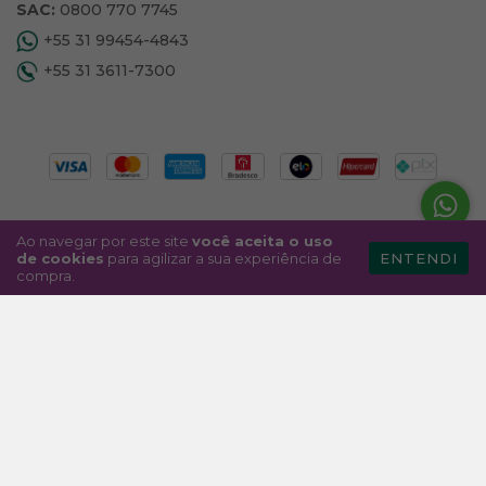
SAC:
0800 770 7745
+55 31 99454-4843
+55 31 3611-7300
Ao navegar por este site
você aceita o uso
de cookies
para agilizar a sua experiência de
ENTENDI
compra.
Copyright GRAM Indústria e Comércio LTDA -
03994975000170 - 2026. Todos os direitos reservados.