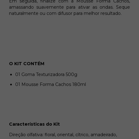
Em seguida, finalize com a Mousse Forma Cachos,
amassando suavemente para ativar as ondas. Seque
naturalmente ou com difusor para melhor resultado.
O KIT CONTÉM
01 Goma Texturizadora 500g
01 Mousse Forma Cachos 180ml
Características do Kit
Direção olfativa: floral, oriental, cítrico, amadeirado,