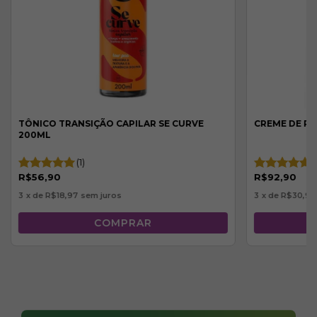
TÔNICO TRANSIÇÃO CAPILAR SE CURVE
CREME DE PE
200ML
(1)
(
R$56,90
R$92,90
3
x de
R$18,97
sem juros
3
x de
R$30,97