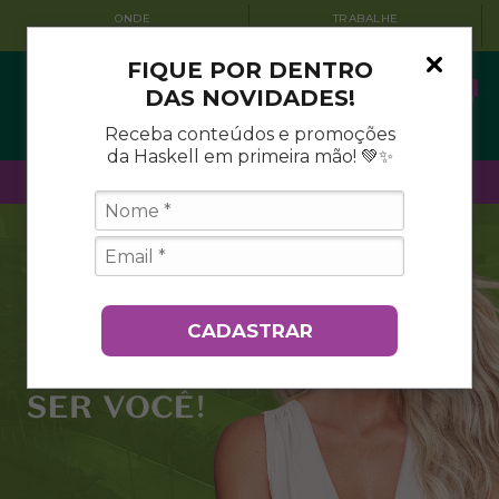
ONDE
TRABALHE
ENCONTRAR
CONOSCO
FIQUE POR DENTRO
0
DAS NOVIDADES!
Receba conteúdos e promoções
da Haskell em primeira mão! 💚✨
PT
|
|
EN
ES
CADASTRAR