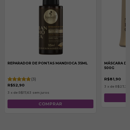
REPARADOR DE PONTAS MANDIOCA 35ML
MÁSCARA DE
500G
(3)
R$81,90
R$52,90
3
x de
R$27,30
3
x de
R$17,63
sem juros