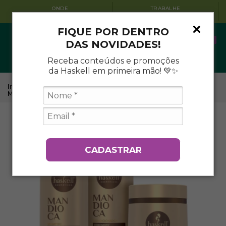
ONDE
TRABALHE
ENCONTRAR
CONOSCO
FIQUE POR DENTRO
0
DAS NOVIDADES!
Receba conteúdos e promoções
da Haskell em primeira mão! 💚✨
Início
.
Tratamentos Capilares Haskell
.
Mandioca
.
Kit
Mandioca 1l/900g (3 itens)
CADASTRAR