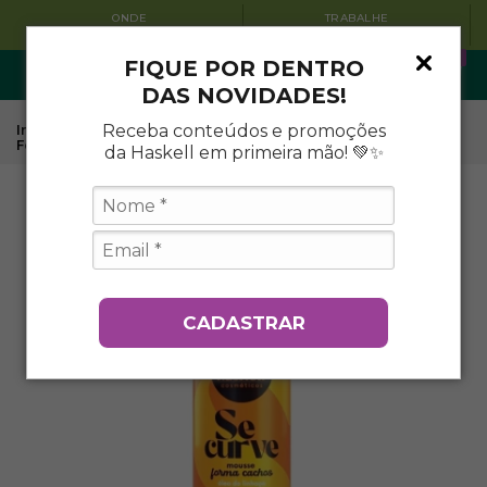
ONDE
TRABALHE
ENCONTRAR
CONOSCO
0
FIQUE POR DENTRO
DAS NOVIDADES!
Receba conteúdos e promoções
Início
.
Tratamentos Capilares Haskell
.
Se Curve
.
Mousse
Forma Cachos Se Curve 180ml
da Haskell em primeira mão! 💚✨
CADASTRAR