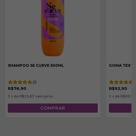
SHAMPOO SE CURVE 500ML
GOMA TEXTU
(1)
(
R$76,90
R$92,90
3
x de
R$25,63
sem juros
3
x de
R$30,97