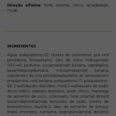
Direção olfativa:
floral, oriental, cítrico, amadeirado,
musk
INGREDIENTES
Água, poliquatérnio-22, cloreto de cetrimônio, poli vinil
pirrolidona, fenoxietanol, óleo de rícino hidrogenado
PEG-40, perfume, cocamidopropil betaína, caprililglicol,
lauramidopropilbetaína, miristamidopropil betaína,
copolímero de vinil pirrolidona/acrilatos de dimetilamino
propilamina, cetil betaína, poliquatérnio-11, poliquatérnio-
68, 2-sulfolaurato dissódico, metil 2-sulfolaurato de sódio,
álcool etílico, edetato dissódico, ácido cítrico, manteiga
da semente de coco, octinoxato, hexil cinamal, dimetil
lauramida/miristamida, benzoato de sódio, cloreto de
beentrimônio, laurete-2, óleo da semente de linhaça,
linalol, limoneno, cumarina, isopropanolamina, decileno