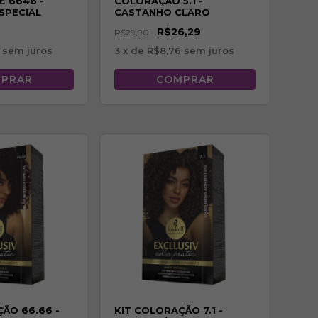
E 6646 -
COLORAÇÃO 5.1 -
SPECIAL
CASTANHO CLARO
ACINZENTADO
R$26,29
R$29,90
sem juros
3
x de
R$8,76
sem juros
ÃO 66.66 -
KIT COLORAÇÃO 7.1 -