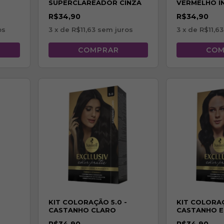
SUPERCLAREADOR CINZA
VERMELHO I
ESPECIAL
R$34,90
R$34,90
os
3
x de
R$11,63
sem juros
3
x de
R$11,63
KIT COLORAÇÃO 5.0 -
KIT COLORAÇ
CASTANHO CLARO
CASTANHO 