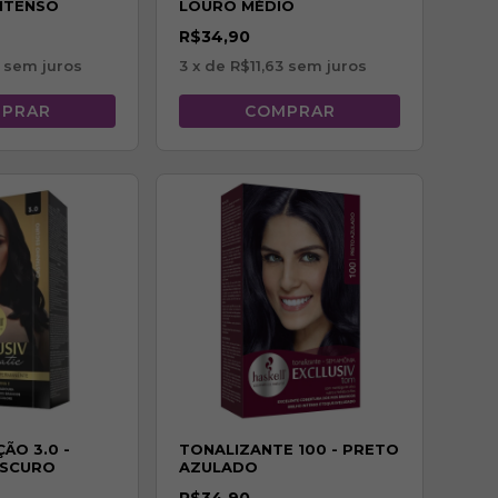
NTENSO
LOURO MÉDIO
ACINZENTADO
R$34,90
sem juros
3
x de
R$11,63
sem juros
ÃO 3.0 -
TONALIZANTE 100 - PRETO
ESCURO
AZULADO