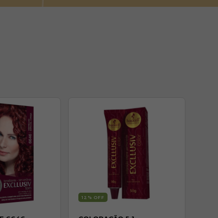
12
% OFF