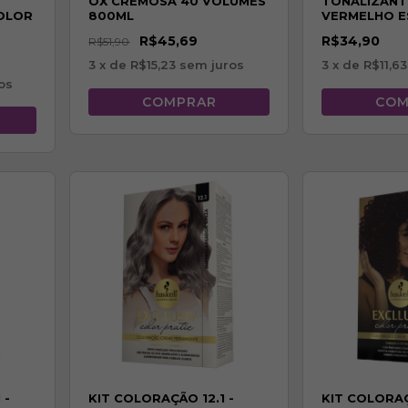
OX CREMOSA 40 VOLUMES
TONALIZANT
COLOR
800ML
VERMELHO E
CEREJA
R$45,69
R$34,90
R$51,90
3
x de
R$15,23
sem juros
3
x de
R$11,63
os
 -
KIT COLORAÇÃO 12.1 -
KIT COLORAÇ