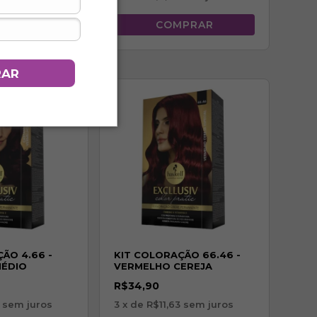
RAR
ÃO 4.66 -
KIT COLORAÇÃO 66.46 -
MÉDIO
VERMELHO CEREJA
NTENSO
ESPECIAL
R$34,90
sem juros
3
x de
R$11,63
sem juros