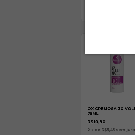
OX CREMOSA 30 VOL
75ML
R$10,90
2
x de
R$5,45
sem juro