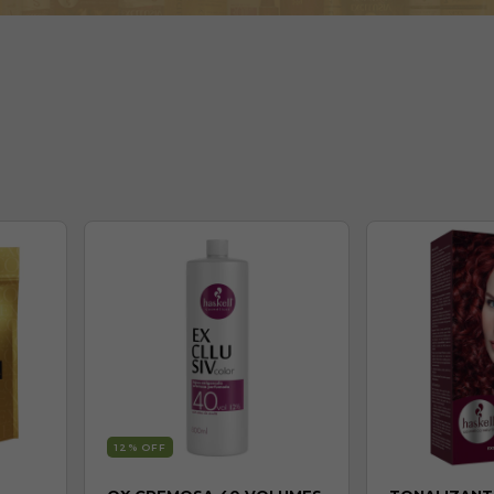
12
% OFF