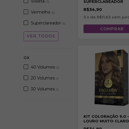
Violeta
SUPERCLAREADOR
(7)
PÉROLA
R$34,90
Vermelho
(6)
3
x de
R$11,63
sem jur
Superclareador
(5)
VER TODOS
OX
40 Volumes
(2)
20 Volumes
(1)
30 Volumes
(1)
KIT COLORAÇÃO 9.0 -
LOURO MUITO CLARO