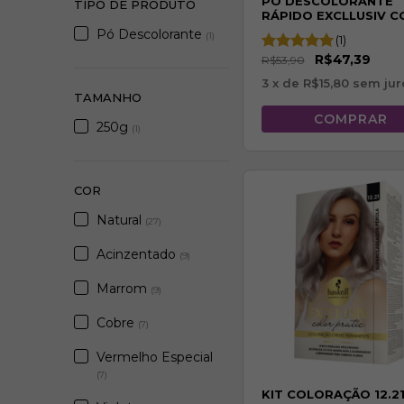
PÓ DESCOLORANTE
TIPO DE PRODUTO
RÁPIDO EXCLLUSIV 
250G
Pó Descolorante
(1)
(1)
R$47,39
R$53,90
3
x de
R$15,80
sem jur
TAMANHO
250g
(1)
COR
Natural
(27)
Acinzentado
(9)
Marrom
(9)
Cobre
(7)
Vermelho Especial
(7)
KIT COLORAÇÃO 12.21