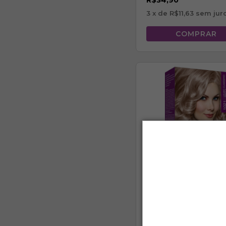
R$34,90
3
x de
R$11,63
sem jur
TONALIZANTE 1021 -
LOURO CLARÍSSIMO
PÉROLA
R$34,90
3
x de
R$11,63
sem jur