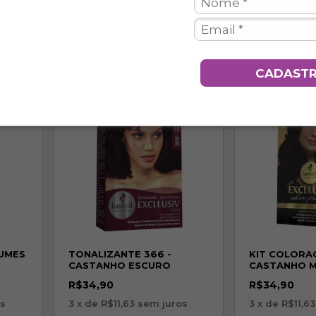
3
x de
R$11,63
sem juros
CADAST
UMES
TONALIZANTE 366 -
KIT COLORAÇ
CASTANHO ESCURO
CASTANHO 
VERMELHO INTENSO
VERMELHO I
R$34,90
R$34,90
s
3
x de
R$11,63
sem juros
3
x de
R$11,63