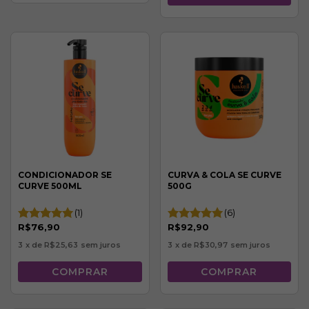
CONDICIONADOR SE
CURVA & COLA SE CURVE
CURVE 500ML
500G
(1)
(6)
R$76,90
R$92,90
3
x de
R$25,63
sem juros
3
x de
R$30,97
sem juros