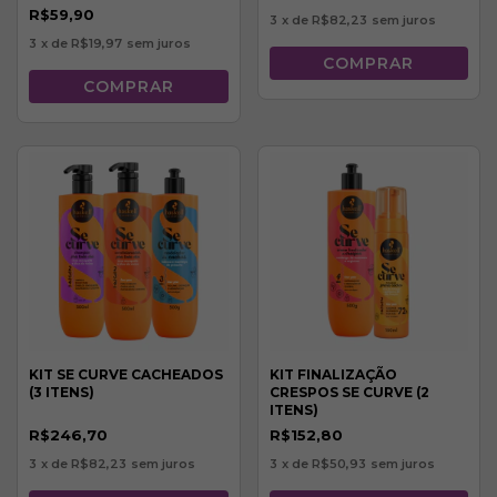
R$59,90
3
x de
R$82,23
sem juros
3
x de
R$19,97
sem juros
KIT SE CURVE CACHEADOS
KIT FINALIZAÇÃO
(3 ITENS)
CRESPOS SE CURVE (2
ITENS)
R$246,70
R$152,80
3
x de
R$82,23
sem juros
3
x de
R$50,93
sem juros