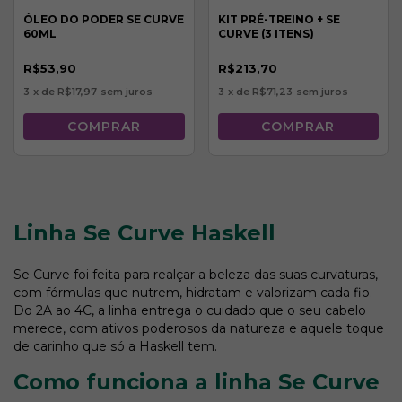
ÓLEO DO PODER SE CURVE
KIT PRÉ-TREINO + SE
60ML
CURVE (3 ITENS)
R$53,90
R$213,70
3
x de
R$17,97
sem juros
3
x de
R$71,23
sem juros
Linha Se Curve Haskell
Se Curve foi feita para realçar a beleza das suas curvaturas,
com fórmulas que nutrem, hidratam e valorizam cada fio.
Do 2A ao 4C, a linha entrega o cuidado que o seu cabelo
merece, com ativos poderosos da natureza e aquele toque
de carinho que só a Haskell tem.
Como funciona a linha Se Curve