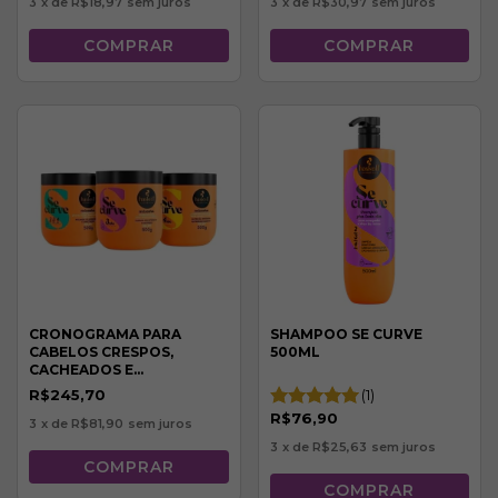
3
x de
R$18,97
sem juros
3
x de
R$30,97
sem juros
CRONOGRAMA PARA
SHAMPOO SE CURVE
CABELOS CRESPOS,
500ML
CACHEADOS E
ONDULADOS 500G
R$245,70
(1)
R$76,90
3
x de
R$81,90
sem juros
3
x de
R$25,63
sem juros