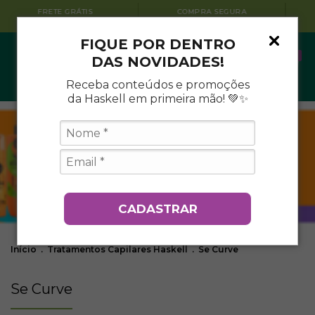
QUEM SOMOS
CUPOM 1ª COMPRA
CONHEÇA A HASKELL
BEMVINDO10
FIQUE POR DENTRO
0
DAS NOVIDADES!
Receba conteúdos e promoções
da Haskell em primeira mão! 💚✨
CADASTRAR
Início
.
Tratamentos Capilares Haskell
.
Se Curve
Se Curve