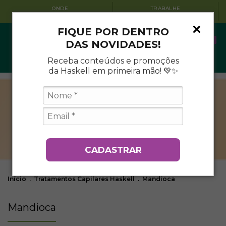
QUEM SOMOS
CUPOM 1ª COMPRA
CONHEÇA A HASKELL
BEMVINDO10
FIQUE POR DENTRO
0
DAS NOVIDADES!
Receba conteúdos e promoções
da Haskell em primeira mão! 💚✨
CADASTRAR
Início
.
Tratamentos Capilares Haskell
.
Mandioca
Mandioca