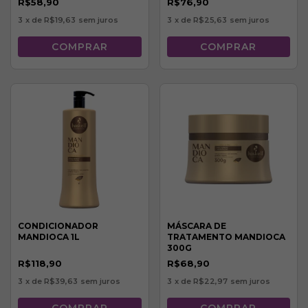
R$58,90
R$76,90
3
x de
R$19,63
sem juros
3
x de
R$25,63
sem juros
CONDICIONADOR
MÁSCARA DE
MANDIOCA 1L
TRATAMENTO MANDIOCA
300G
R$118,90
R$68,90
3
x de
R$39,63
sem juros
3
x de
R$22,97
sem juros