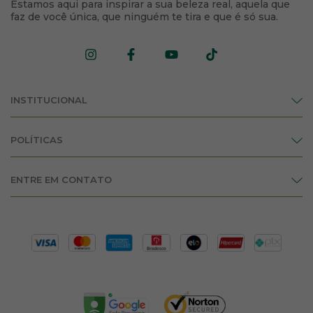
Estamos aqui para inspirar a sua beleza real, aquela que
com brilho, proteção e ação umectante que sela as
faz de você única, que ninguém te tira e que é só sua.
pontas.
Nectavita Mandioca:
um potencializador de
tratamentos, que proporciona força, condicionamento
e ação antirressecamento.
Dose Concentrada Mandioca:
tratamento de alto
impacto que age instantaneamente no interior da
fibra capilar.
INSTITUCIONAL
POLÍTICAS
ENTRE EM CONTATO