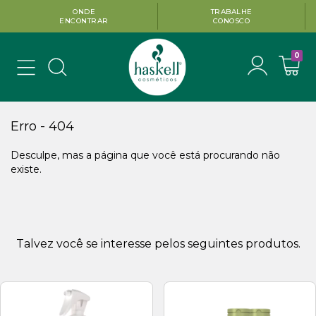
CUPOM 1ª COMPRA
FRETE GRÁTIS
COM
BEMVINDO10
A PARTIR DE R$199
SITE
0
Erro - 404
Desculpe, mas a página que você está procurando não
existe.
Talvez você se interesse pelos seguintes produtos.