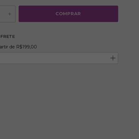
 FRETE
R$199,00
artir de
R$199,00
o CEP:
ALTERAR CEP