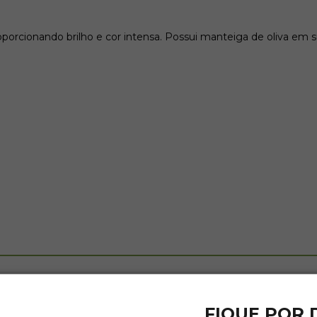
oporcionando brilho e cor intensa. Possui manteiga de oliva em s
FIQUE POR