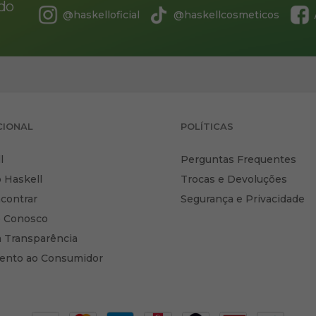
údo
@haskelloficial
@haskellcosmeticos
CIONAL
POLÍTICAS
l
Perguntas Frequentes
 Haskell
Trocas e Devoluções
contrar
Segurança e Privacidade
e Conosco
a Transparência
ento ao Consumidor