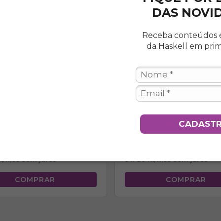
DAS NOVI
Receba conteúdos 
da Haskell em pri
CADAST
ZANTE 800 - LOURO
TONALIZANTE 630 - LOUR
ESCURO DOURADO
90
R$34,90
$11,63
sem juros
3
x de
R$11,63
sem juros