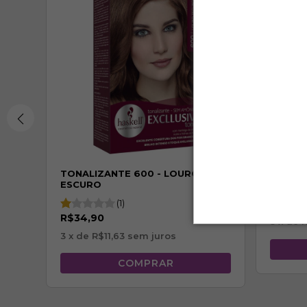
HO
TONALIZANTE 600 - LOURO
TONALI
ESCURO
CLARO
(1)
R$34,
R$34,90
3
x de
R
3
x de
R$11,63
sem juros