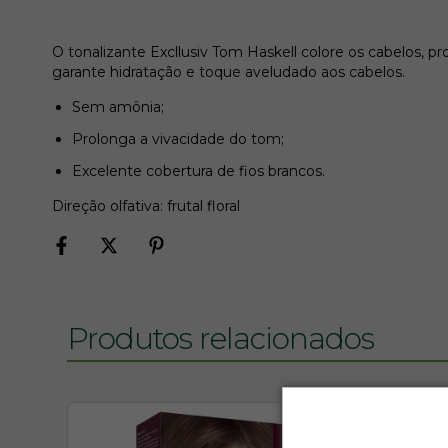
O tonalizante Excllusiv Tom Haskell colore os cabelos, pr
garante hidratação e toque aveludado aos cabelos.
Sem amônia;
Prolonga a vivacidade do tom;
Excelente cobertura de fios brancos.
Direção olfativa: frutal floral
Produtos relacionados