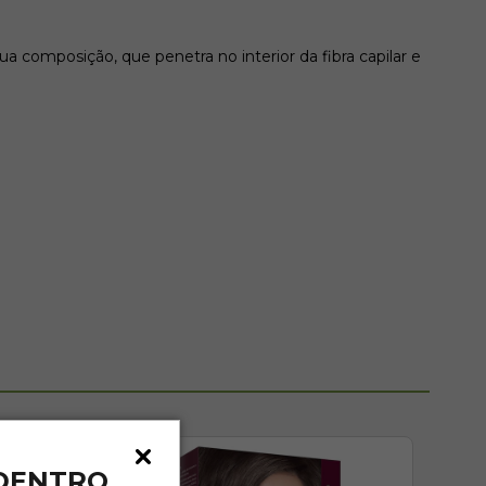
ua composição, que penetra no interior da fibra capilar e
 DENTRO