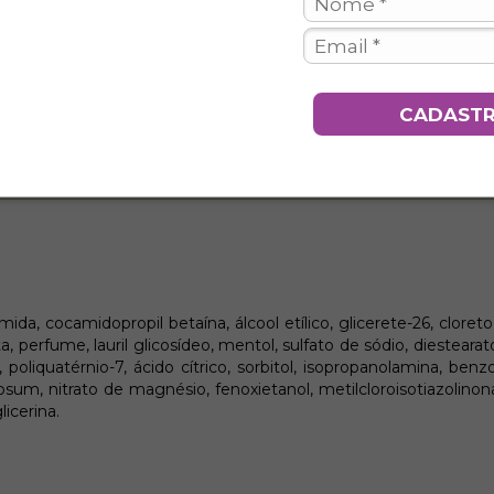
CADAST
ida, cocamidopropil betaína, álcool etílico, glicerete-26, cloret
a, perfume, lauril glicosídeo, mentol, sulfato de sódio, diesteara
, poliquatérnio-7, ácido cítrico, sorbitol, isopropanolamina, be
um, nitrato de magnésio, fenoxietanol, metilcloroisotiazolinona
licerina.