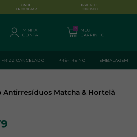
ONDE
TRABALHE
ENCONTRAR
CONOSCO
0
MINHA
MEU
CONTA
CARRINHO
FRIZZ CANCELADO
PRÉ-TREINO
EMBALAGEM
Antirresíduos Matcha & Hortelã
79