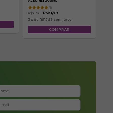
ALECRIM 300ML
SHA
(1)
ALE
R$51,79
R$58,90
3
x de
R$17,26
sem juros
R$7
3
x 