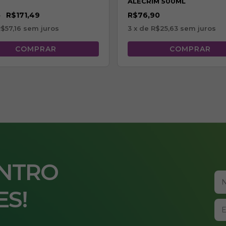
ALECRIM 500ML
R$171,49
R$76,90
0
$57,16
sem juros
3
x de
R$25,63
sem juros
ENTRO
ES!