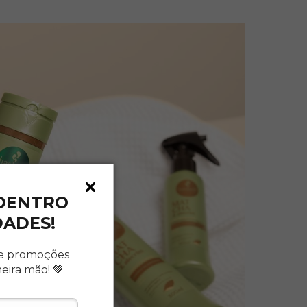
 DENTRO
DADES!
e promoções
meira mão!
💚