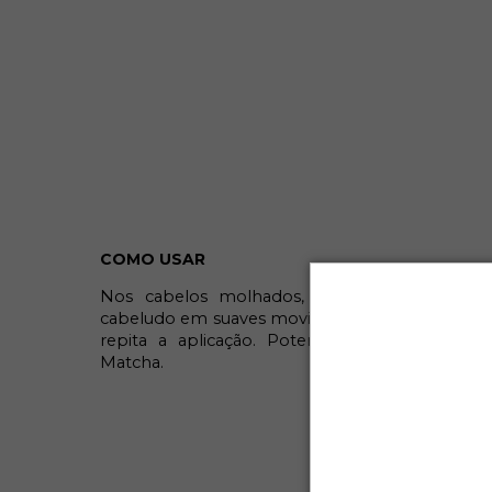
COMO USAR
Nos cabelos molhados, aplique o shampoo
cabeludo em suaves movimentos circulares. Enx
repita a aplicação. Potencialize os resultados
Matcha.