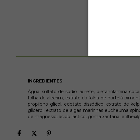
INGREDIENTES
Água, sulfato de sódio laurete, dietanolamina cocam
folha de alecrim, extrato da folha de hortelã-piment
propileno glicol, edetato dissódico, extrato de kelp
glicerol, extrato de algas marinhas eucheuma spinos
de magnésio, ácido láctico, goma xantana, etilhexilg