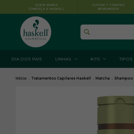
QUEM SOMOS
CUPOM 1ª COMPRA
CONHEÇA A HASKELL
BEMVINDO10
DIA DOS PAIS
LINHAS
KITS
TIPOS
Início
.
Tratamentos Capilares Haskell
.
Matcha
.
Shampoo A