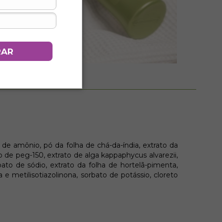
RAR
o de amônio, pó da folha de chá-da-índia, extrato da
to de peg-150, extrato de alga kappaphycus alvarezii,
nzoato de sódio, extrato da folha de hortelã-pimenta,
 e metilisotiazolinona, sorbato de potássio, cloreto