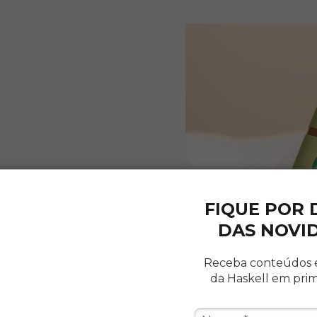
, massageando o couro
águe bem. Se necessário,
FIQUE POR
 utilizando toda a linha
DAS NOVI
Receba conteúdos 
da Haskell em pri