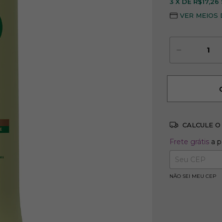
3
X DE
R$17,26
VER MEIOS
CALCULE O
Frete grátis
Frete grátis
a p
Entregas para 
NÃO SEI MEU CEP