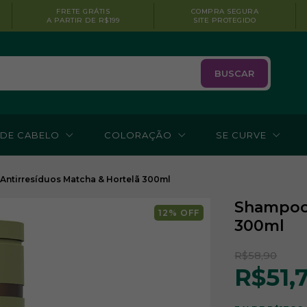
FRETE GRÁTIS
COMPRA SEGURA
A PARTIR DE R$199
SITE PROTEGIDO
BUSCAR
 DE CABELO
COLORAÇÃO
SE CURVE
ntirresíduos Matcha & Hortelã 300ml
Shampoo 
12
% OFF
300ml
R$58,90
R$51,