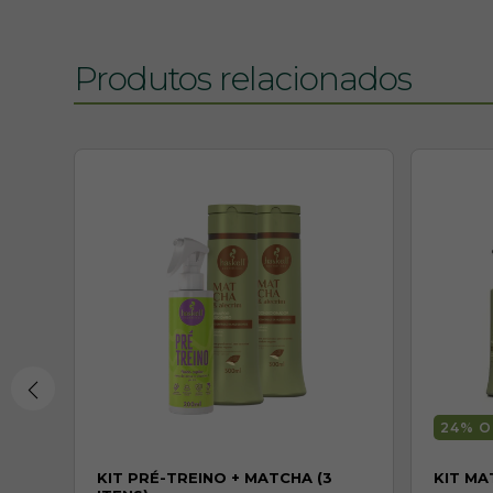
Produtos relacionados
24
% O
CHA
KIT PRÉ-TREINO + MATCHA (3
KIT M