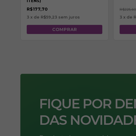
ITENS)
R$177,70
R$225,6
3
x de
R$59,23
sem juros
3
x de
R
FIQUE POR D
DAS NOVIDAD