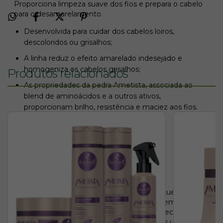
Proporciona limpeza suave dos fios e prepara o cabelo
para o desamarelamento.
Desenvolvida para cuidar dos cabelos loiros,
descoloridos ou grisalhos;
A linha reduz o efeito amarelado indesejado e
homogeniza os cabelos grisalhos;
Produtos relacionados
As propriedades da pedra Ametista, associada ao
blend de aminoácidos e a outros ativos,
proporcionam brilho, resistência e maciez aos fios.
Direção olfativa: amadeirado cítrico
Especificações:
pH 5.5
sem parabenos
Modo de usar:
nos cabelos molhados, aplique o
shampoo, massageando o couro cabeludo em suaves
movimentos circulares. Enxágue bem. Se necessário,
repita a aplicação. Potencialize os resultados utilizando