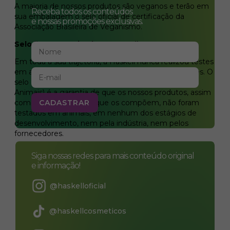
A maioria de nossos produtos são veganos e terão em
Receba todos os conteúdos
sua embalagem o selo oficial de certificação da
e nossas promoções exclusivas.
Associação Brasileira de Veganismo.
Selo “PETA – Animal Test-Free”
Em toda a sua trajetória, a Haskell nunca realizou testes
em animais e repudia qualquer crueldade contra eles. O
selo PETA (Pessoas para o Tratamento Ético de
Animais) é a garantia de que os nossos produtos, assim
como os ingredientes que os compõem, não foram
testados em animais, em nenhum dos estágios de
desenvolvimento, nem pela indústria, nem pelos
fornecedores.
Siga nossas redes para mais conteúdo original
e informação!
@haskelloficial
@haskellcosmeticos