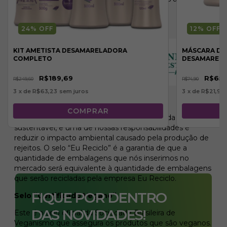
toda a linha Ametista Desamareladora.
Nossos selos:
24
% OFF
12
% OFF
KIT AMETISTA DESAMARELADORA
MÁSCARA DE
COMPLETO
DESAMARELA
R$189,69
R$65,
R$249,60
R$74,90
3
x de
R$63,23
sem juros
3
x de
R$21,96
Selo “Eu Reciclo”
O nosso compromisso é com um futuro cada vez mais
sustentável, e uma de nossas responsabilidades é
reduzir o impacto ambiental causado pela produção de
rejeitos. O selo “Eu Reciclo” é a garantia de que a
quantidade de embalagens que nós inserimos no
mercado será equivalente à quantidade de embalagens
que serão recicladas pela empresa Eu Reciclo.
FIQUE POR DENTRO
Selo “Certificado Vegano”
DAS NOVIDADES!
Este é o selo oficial da Sociedade Brasileira de
Veganismo que assegura os produtos que são veganos.