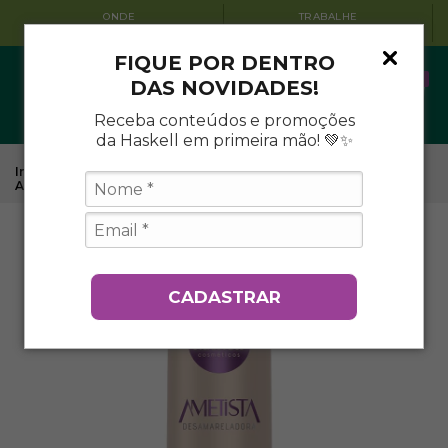
ONDE
TRABALHE
ENCONTRAR
CONOSCO
FIQUE POR DENTRO
0
DAS NOVIDADES!
Receba conteúdos e promoções
da Haskell em primeira mão! 💚✨
Início
.
Tratamentos Capilares Haskell
.
Ametista
.
Shampoo
Ametista Desamareladora 300ml
CADASTRAR