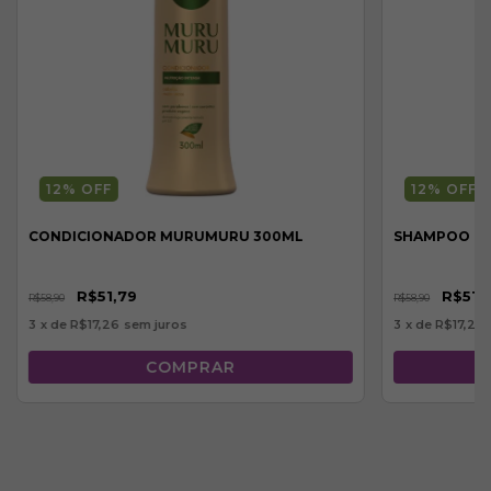
12
% OFF
12
% OFF
CONDICIONADOR MURUMURU 300ML
SHAMPOO M
R$51,79
R$51,
R$58,90
R$58,90
3
x de
R$17,26
sem juros
3
x de
R$17,26