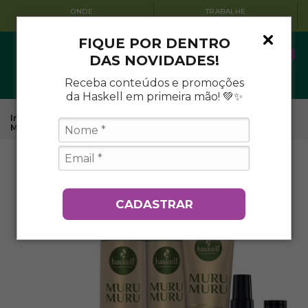
QUEM SOMOS
CUPOM 1ª COMPRA
CONHEÇA A HASKELL
BEMVINDO10
FIQUE POR DENTRO
0
DAS NOVIDADES!
Receba conteúdos e promoções
da Haskell em primeira mão! 💚✨
Início
.
Tratamentos Capilares Haskell
.
Murumuru
.
Kit
Murumuru Completo
CADASTRAR