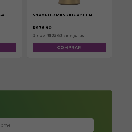
CA
SHAMPOO MANDIOCA 500ML
MÁS
R$76,90
MAN
3
x de
R$25,63
sem juros
R$1
3
x 