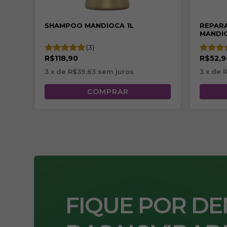
SHAMPOO MANDIOCA 1L
REPAR
MANDI
(3)
R$118,90
R$52,9
3
x de
R$39,63
sem juros
3
x de
R
FIQUE POR D