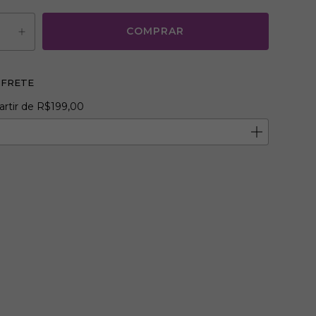
 FRETE
R$199,00
artir de
R$199,00
o CEP:
ALTERAR CEP