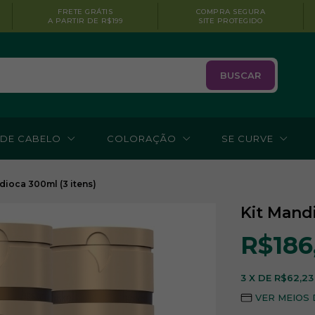
FRETE GRÁTIS
COMPRA SEGURA
A PARTIR DE R$199
SITE PROTEGIDO
BUSCAR
 DE CABELO
COLORAÇÃO
SE CURVE
dioca 300ml (3 itens)
Kit Mandi
R$186
3
X DE
R$62,23
VER MEIOS