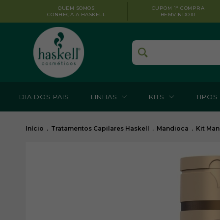
QUEM SOMOS
CUPOM 1ª COMPRA
CONHEÇA A HASKELL
BEMVINDO10
DIA DOS PAIS
LINHAS
KITS
TIPOS
Início
.
Tratamentos Capilares Haskell
.
Mandioca
.
Kit Man