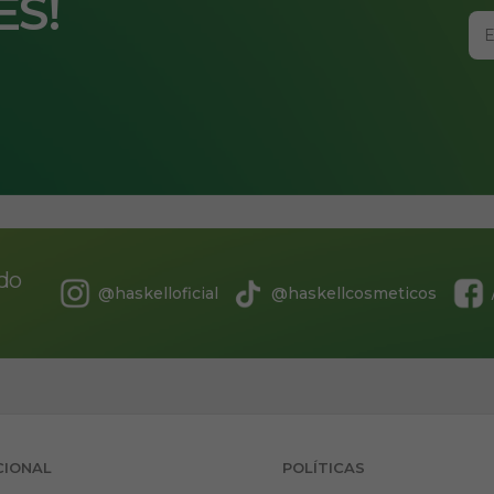
ES!
údo
@haskelloficial
@haskellcosmeticos
CIONAL
POLÍTICAS