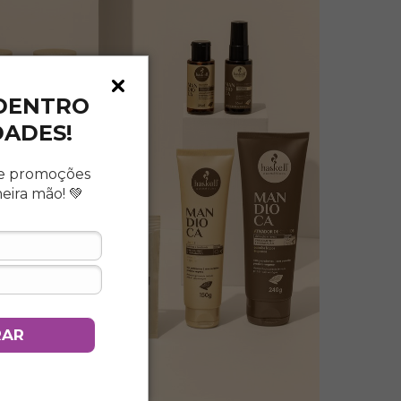
 DENTRO
DADES!
e promoções
meira mão!
💚
RAR