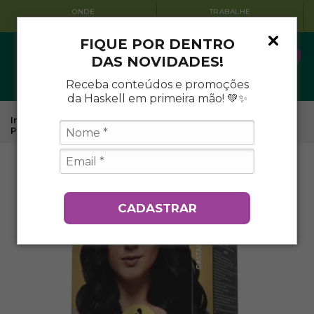
ONDE
TRABALHE
ENCONTRAR
CONOSCO
FIQUE POR DENTRO
0
DAS NOVIDADES!
Receba conteúdos e promoções
da Haskell em primeira mão! 💚✨
Início
.
Coloração
.
Kit Coloração Permanente Excllusiv Color
Pratic
.
Kit Coloração 3.0 - Castanho Escuro
CADASTRAR