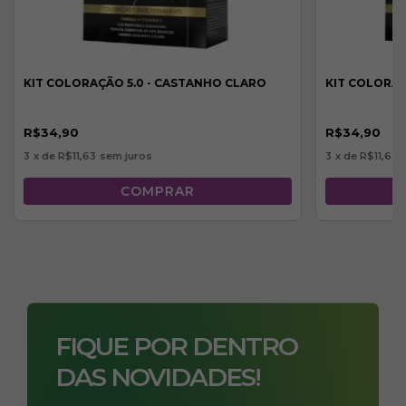
KIT COLORAÇÃO 5.0 - CASTANHO CLARO
KIT COLORAÇ
R$34,90
R$34,90
3
x de
R$11,63
sem juros
3
x de
R$11,63
FIQUE POR DENTRO
DAS NOVIDADES!