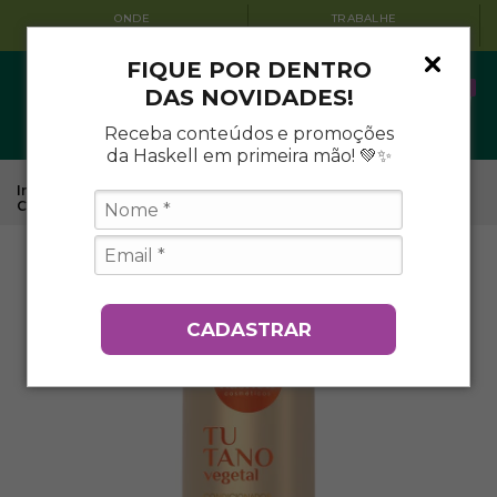
ONDE
TRABALHE
ENCONTRAR
CONOSCO
FIQUE POR DENTRO
0
DAS NOVIDADES!
Receba conteúdos e promoções
da Haskell em primeira mão! 💚✨
Início
.
Tratamentos Capilares Haskell
.
Tutano Vegetal
.
Condicionador Tutano Vegetal 1l
CADASTRAR