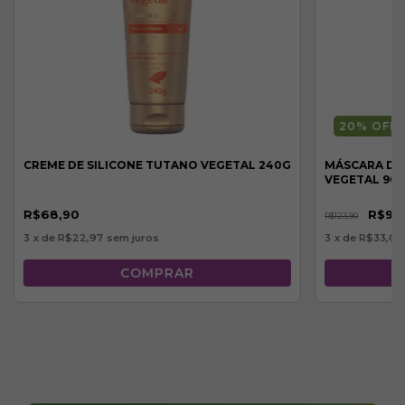
20
% OFF
CREME DE SILICONE TUTANO VEGETAL 240G
MÁSCARA DE
VEGETAL 90
R$68,90
R$99
R$123,90
3
x de
R$22,97
sem juros
3
x de
R$33,03