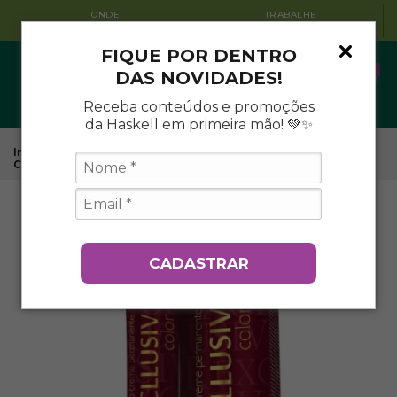
ONDE
TRABALHE
ENCONTRAR
CONOSCO
FIQUE POR DENTRO
0
DAS NOVIDADES!
Receba conteúdos e promoções
da Haskell em primeira mão! 💚✨
Início
.
Coloração
.
Coloração Permanente Excllusiv Color
.
Coloração 5.1 - Castanho Claro Acinzentado
CADASTRAR