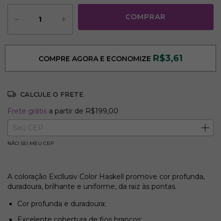
R$3,61
COMPRE AGORA E ECONOMIZE
CALCULE O FRETE
Frete grátis
R$199,00
Frete grátis
a partir de
R$199,00
Entregas para o CEP:
ALTERAR CEP
NÃO SEI MEU CEP
A coloração Excllusiv Color Haskell promove cor profunda,
duradoura, brilhante e uniforme, da raiz às pontas.
Cor profunda e duradoura;
Excelente cobertura de fios brancos;