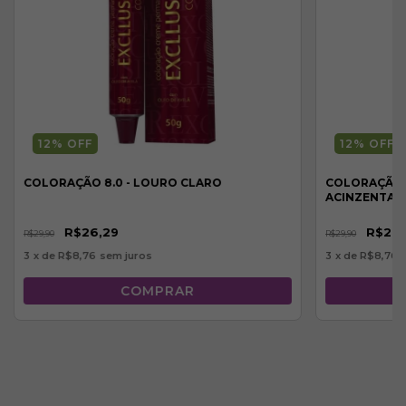
12
% OFF
12
% OFF
COLORAÇÃO 8.0 - LOURO CLARO
COLORAÇÃO 6
ACINZENTA
R$26,29
R$26,
R$29,90
R$29,90
3
x de
R$8,76
sem juros
3
x de
R$8,76