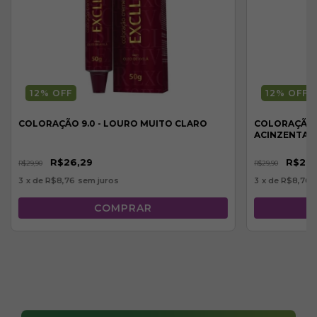
12
% OFF
12
% OFF
COLORAÇÃO 9.0 - LOURO MUITO CLARO
COLORAÇÃO 6
ACINZENTA
R$26,29
R$26,
R$29,90
R$29,90
3
x de
R$8,76
sem juros
3
x de
R$8,76