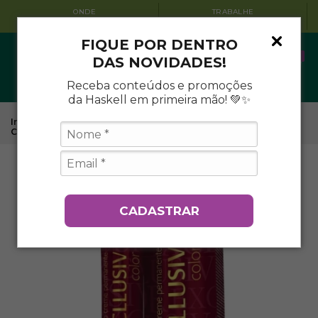
ONDE
TRABALHE
ENCONTRAR
CONOSCO
FIQUE POR DENTRO
0
DAS NOVIDADES!
Receba conteúdos e promoções
da Haskell em primeira mão! 💚✨
Início
.
Coloração
.
Coloração Permanente Excllusiv Color
.
Coloração 4.0 - Castanho Médio
CADASTRAR