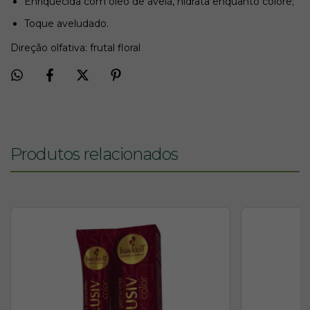
Enriquecida com óleo de avelã, hidrata enquanto colore;
Toque aveludado.
Direção olfativa: frutal floral
Produtos relacionados