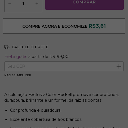
R$3,61
COMPRE AGORA E ECONOMIZE
CALCULE O FRETE
Frete grátis
R$199,00
Frete grátis
a partir de
R$199,00
Entregas para o CEP:
ALTERAR CEP
NÃO SEI MEU CEP
A coloração Excllusiv Color Haskell promove cor profunda,
duradoura, brilhante e uniforme, da raiz às pontas.
Cor profunda e duradoura;
Excelente cobertura de fios brancos;