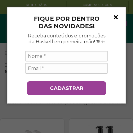
FRETE GRÁTIS
COMPRA SEGURA
A PARTIR DE R$199
SITE PROTEGIDO
FIQUE POR DENTRO
0
DAS NOVIDADES!
Receba conteúdos e promoções
da Haskell em primeira mão! 💚✨
Erro - 404
Desculpe, mas a página que você está procurando não
existe.
CADASTRAR
Talvez você se interesse pelos seguintes produtos.